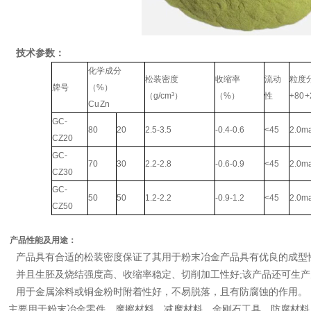
技术参数：
化学成分
松装密度
收缩率
流动
粒度
牌号
（%）
（g/cm³）
（%）
性
+80 +
Cu Zn
GC-
80
20
2.5-3.5
-0.4-0.6
<45
2.0m
CZ20
GC-
70
30
2.2-2.8
-0.6-0.9
<45
2.0m
CZ30
GC-
50
50
1.2-2.2
-0.9-1.2
<45
2.0m
CZ50
产品性能及用途：
产品具有合适的松装密度保证了其用于粉末冶金产品具有优良的成型
并且生胚及烧结强度高、收缩率稳定、切削加工性好;该产品还可生
用于金属涂料或铜金粉时附着性好，不易脱落，且有防腐蚀的作用。
主要用于粉末冶金零件、摩擦材料、减摩材料、金刚石工具、防腐材料