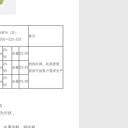
分析%（目）
备注
200 +325 -325
25-
ax
余量
25-35
50
25-
特殊比例、松装密度、
ax
余量
25-35
50
形状可按客户需求生产
25-
ax
余量
25-35
50
性，
产为片状，
、金属涂料、铜金粉