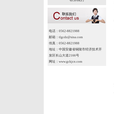
电话：0562-8821988
邮箱：tlgcdz@sina.com
传真：0562-8821988
地址：中国安徽省铜陵市经济技术开
发区长山大道2166号
网址：www.gckjcn.com