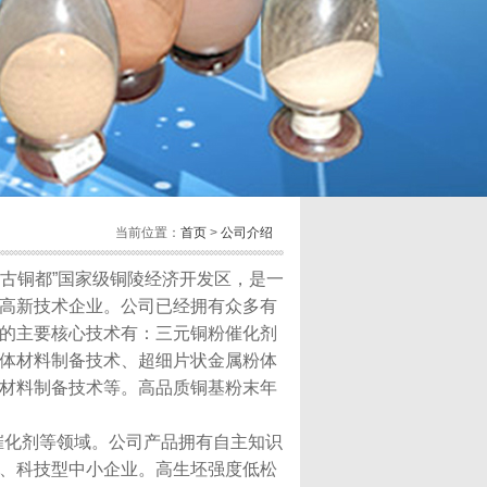
当前位置：
首页
>
公司介绍
古铜都”国家级铜陵经济开发区，是一
高新技术企业。公司已经拥有众多有
的主要核心技术有：三元铜粉催化剂
体材料制备技术、超细片状金属粉体
材料制备技术等。高品质铜基粉末年
催化剂等领域。公司产品拥有自主知识
、科技型中小企业。高生坯强度低松