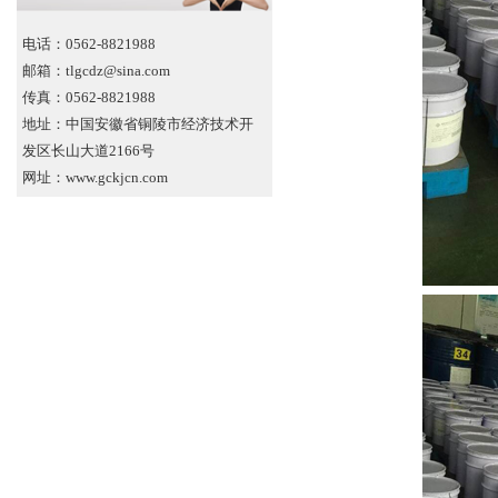
电话：0562-8821988
邮箱：tlgcdz@sina.com
传真：0562-8821988
地址：中国安徽省铜陵市经济技术开
发区长山大道2166号
网址：www.gckjcn.com