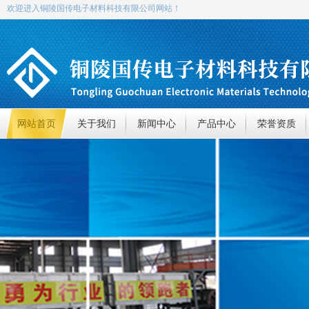
欢迎进入铜陵国传电子材料科技有限公司网站！
网站首页
关于我们
新闻中心
产品中心
荣誉资质