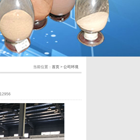
当前位置：
首页
>
公司环境
12956