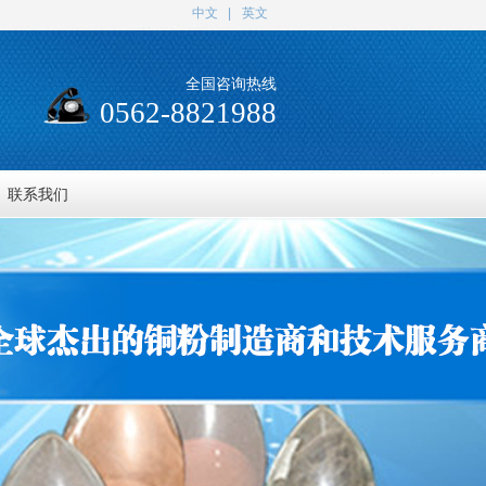
中文
|
英文
全国咨询热线
0562-8821988
联系我们