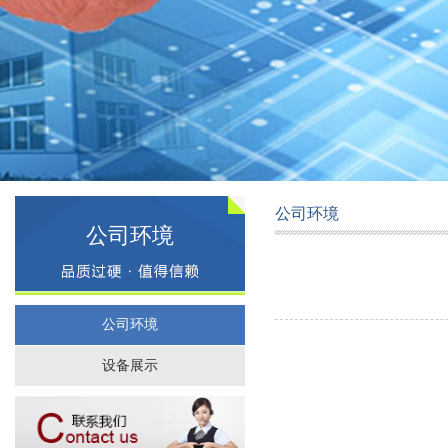
公司环境
公司环境
公司环境
设备展示