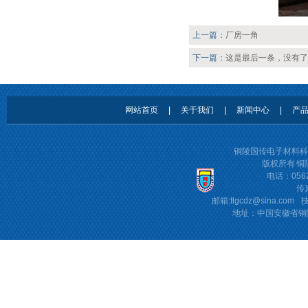
上一篇：
厂房一角
下一篇：
这是最后一条，没有了
网站首页
|
关于我们
|
新闻中心
|
产
铜陵国传电子材料科技有
版权所有 
电话：0562
传真
邮箱:
tlgcdz@sina.com
技
地址：中国安徽省铜