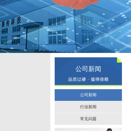
公司新闻
公司新闻
行业新闻
常见问题