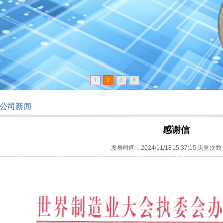
1
2
3
4
公司新闻
感谢信
发表时间：2024/11/18 15:37:15 浏览次数