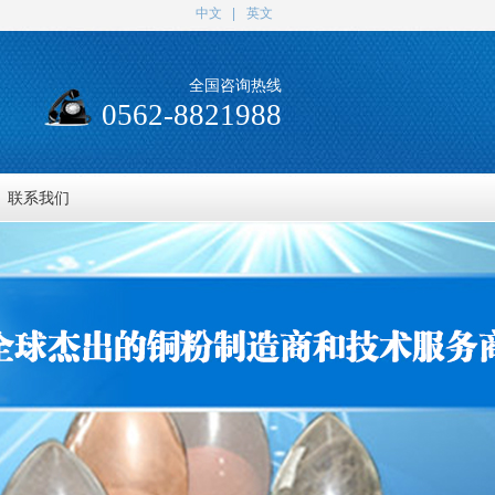
中文
|
英文
全国咨询热线
0562-8821988
联系我们