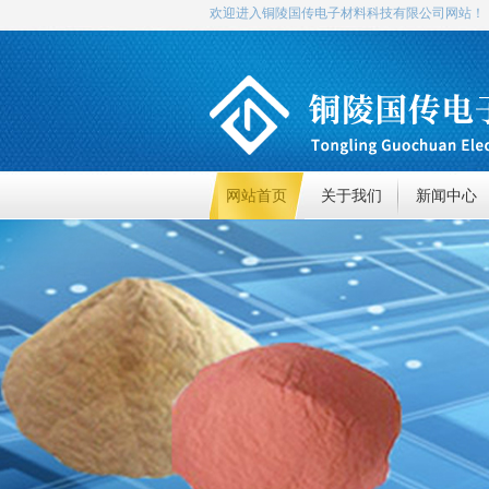
欢迎进入铜陵国传电子材料科技有限公司网站！
网站首页
关于我们
新闻中心