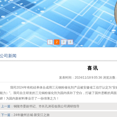
1
2
3
4
公司新闻
喜 讯
发表时间：2024/11/18 9:05:36 浏览次数
我司
2024
年有机硅单体合成用三元铜粉催化剂产品被安徽省工信厅认定为“安
能力）”。我司自主研发的三元铜粉催化剂为国内填补了空白，打破了国外垄断的局
碑！为国内新材料事业尽了一份绵薄之力！
上一篇：
铜陵市委副书记、市长孔涛莅临我公司调研指导
下一篇：
24年徽州古城-新安江之旅