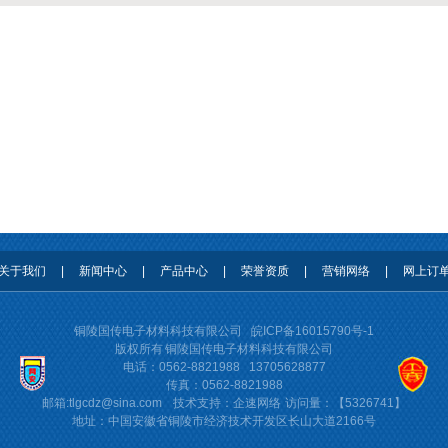
关于我们
|
新闻中心
|
产品中心
|
荣誉资质
|
营销网络
|
网上订
铜陵国传电子材料科技有限公司 皖ICP备16015790号-1
版权所有 铜陵国传电子材料科技有限公司
电话：0562-8821988
13705628877
传真：0562-8821988
邮箱:
tlgcdz@sina.com
技术支持：
企速网络
访问量：【5326741】
地址：中国安徽省铜陵市经济技术开发区长山大道2166号