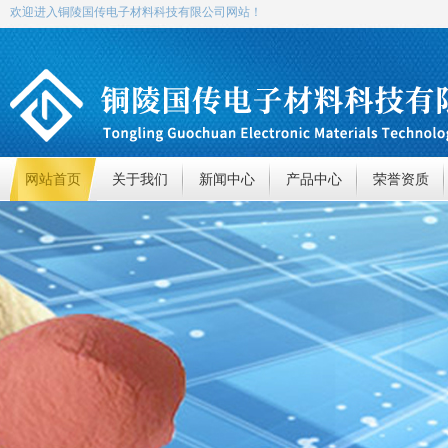
欢迎进入铜陵国传电子材料科技有限公司网站！
网站首页
关于我们
新闻中心
产品中心
荣誉资质