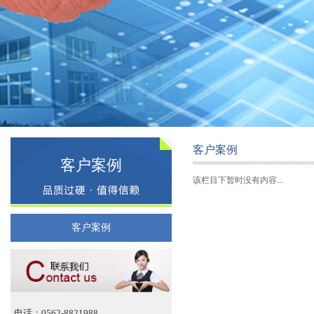
客户案例
客户案例
该栏目下暂时没有内容...
客户案例
电话：0562-8821988